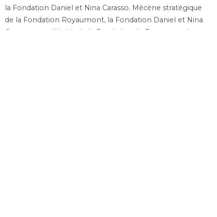
la Fondation Daniel et Nina Carasso. Mécène stratégique
de la Fondation Royaumont, la Fondation Daniel et Nina
Carasso, sous l’égide de la Fondation de France, soutient
ses projets de création artistique, l’émergence et
l’accompagnement de ses artistes ainsi que le
renforcement de la coopération entre sciences humaines
et pratiques artistiques • Chartreuse de Neuville – Centre
culturel de rencontre • CCNN – Centre chorégraphique
national de Nantes, dans le cadre de l’accueil studio • Projet
ayant bénéficié du dispositif de résidence « La Fabrique
Chaillot » – Chaillot – Théâtre National de la danse (Paris).
Soutien :
Ministère de la Culture – Direction générale de la
création artistique – Direction régionale des affaires
culturelles d’Île-de-France
•
Conseil départemental du Val
d’Oise – Abbaye de Maubuisson • Maison de la Culture
d’Amiens • Danse Dense à Pantin • l’échangeur – CDCN
Hauts-de-France • Rencontres chorégraphiques
internationales de Seine-Saint-Denis • TPE de Bezons –